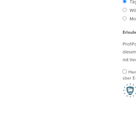
Täg
Wö
Mon
Erlaub
ProfiF
diesem
mit Ihn
Hie
über E-