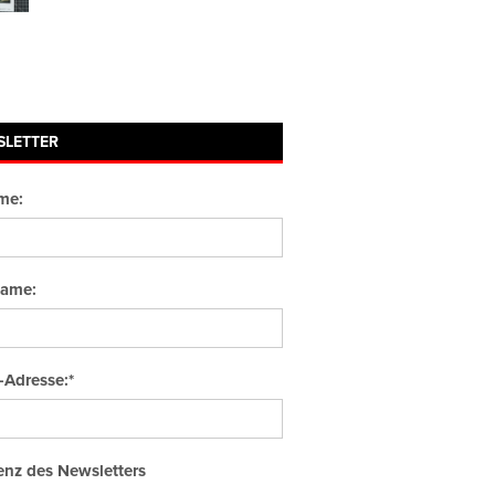
SLETTER
me:
ame:
-Adresse:*
nz des Newsletters