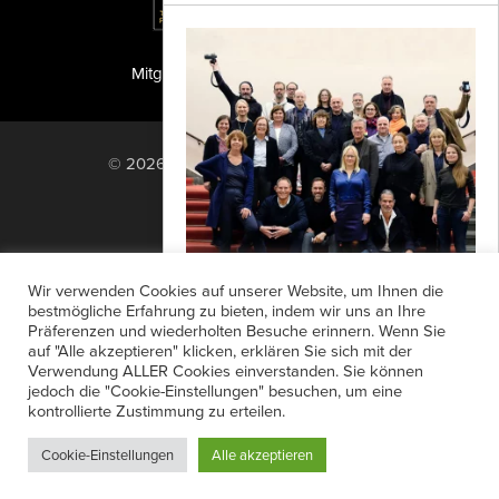
Mitglied der TIPA
PF Publishing GmbH
© 2026 PF Publishing GmbH. All rights
reserved.
Nach oben
Mediadaten
Impressum
RSS Feed
Wir verwenden Cookies auf unserer Website, um Ihnen die
Anzeigensuche
Shop
Zahlungsarten
bestmögliche Erfahrung zu bieten, indem wir uns an Ihre
Präferenzen und wiederholten Besuche erinnern. Wenn Sie
Widerrufsbelehrung
Datenschutz
Europäischer Dachverband
auf "Alle akzeptieren" klicken, erklären Sie sich mit der
AGB
Newsletter-Anmeldung
Verwendung ALLER Cookies einverstanden. Sie können
Der Deutsche Fotorat initiiert die
jedoch die "Cookie-Einstellungen" besuchen, um eine
Verträge hier kündigen
Mein Account
Gründung eines Europäischen
kontrollierte Zustimmung zu erteilen.
Passwort vergessen
Dachverbands für Fotografie. Ziel ist es,
Cookie-Einstellungen
Alle akzeptieren
gemeinsam mit Organisationen...