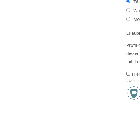
Täg
Wö
Mon
Erlaub
ProfiF
diesem
mit Ihn
Hie
über E-