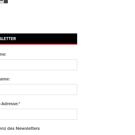
SLETTER
me:
ame:
-Adresse:*
nz des Newsletters