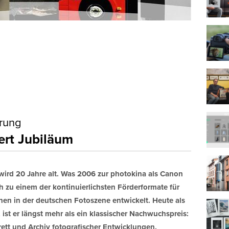
lich
s zum Marketing
 wird die Informationen, die Sie in diesem Formular angeben, dazu 
 in Kontakt zu bleiben.
t erlaube ich die Kontaktaufnahme über E-Mail*
Wir verwenden MailChimp als unsere Plattform zur Marketing-
Automatisierung. Indem Sie unten zur Absendung dieses Formula
rung
klicken, bestätigen Sie, dass die von Ihnen angegebenen Informa
ert Jubiläum
MailChimp zur Verarbeitung in Übereinstimmung mit deren
Datenschutzrichtlinien
und
Bedingungen
weitergegeben werden.
wird 20 Jahre alt. Was 2006 zur photokina als Canon
h zu einem der kontinuierlichsten Förderformate für
nen in der deutschen Fotoszene entwickelt. Heute als
ist er längst mehr als ein klassischer Nachwuchspreis:
rett und Archiv fotografischer Entwicklungen.