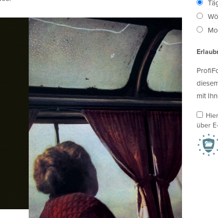
Täg
Wö
Mon
Erlaub
ProfiF
diesem
mit Ihn
Hie
über E-