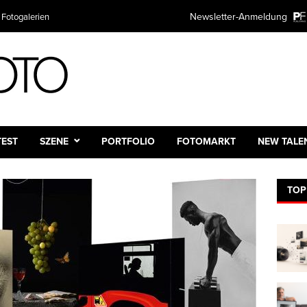
TER ANMELDUNG
Newsletter-Anmeldung
Plattform
mieren Sie kostenlos über alle Themen rund um Fotografie und Fotot
ntscheiden natürlich selbst wie oft.
:
e:
TEST
SZENE
PORTFOLIO
FOTOMARKT
NEW TALE
TOP
dresse:*
 des Newsletters
ch
ntlich