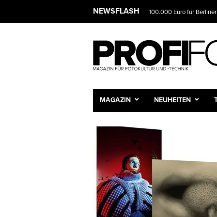
NEWSLET
NEWSFLASH
Das Fotostudio wird zur 
Wir infor
und Sie e
Vorname
Nachnam
MAGAZIN
NEUHEITEN
E-Mail-A
Frequenz
Tägli
Wöche