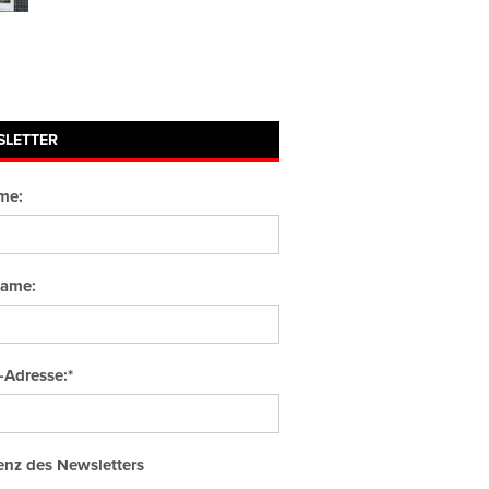
SLETTER
me:
ame:
-Adresse:*
nz des Newsletters