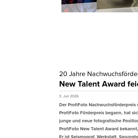
Monat
Erlaubni
ProfiFoto
mit Ihnen
Hiermi
20 Jahre Nachwuchsförde
New Talent Award fei
3. Juli 2026
Der ProfiFoto Nachwuchsförderpreis 
ProfiFoto Förderpreis begann, hat sic
junge und neue fotografische Positio
ProfiFoto New Talent Award bekannt, 
Er ist Seismograf, Werkstatt, Sprungb