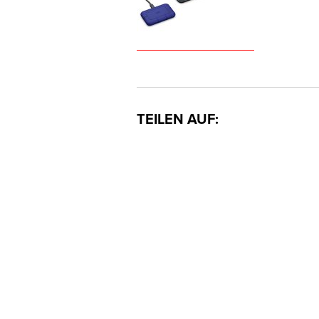
Monat
Erlaubni
ProfiFoto
mit Ihnen
Hiermi
TEILEN AUF: