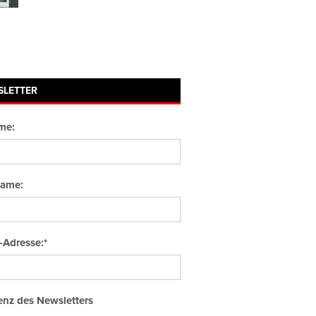
SLETTER
me:
ame:
-Adresse:*
nz des Newsletters