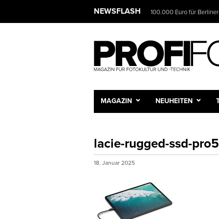
NEWSLET
NEWSFLASH
Das Fotostudio wird zur 
Wir infor
und Sie e
Vorname
Nachnam
MAGAZIN
NEUHEITEN
lacie-rugged-ssd-pro
E-Mail-A
18. Januar 2025
Frequenz
Tägli
Wöche