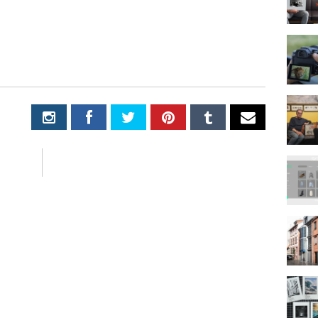
lich
s zum Marketing
 wird die Informationen, die Sie in diesem Formular angeben, dazu 
 in Kontakt zu bleiben.
t erlaube ich die Kontaktaufnahme über E-Mail*
Wir verwenden MailChimp als unsere Plattform zur Marketing-
Automatisierung. Indem Sie unten zur Absendung dieses Formula
klicken, bestätigen Sie, dass die von Ihnen angegebenen Informa
MailChimp zur Verarbeitung in Übereinstimmung mit deren
Datenschutzrichtlinien
und
Bedingungen
weitergegeben werden.