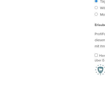
Täg
Wö
Mon
Erlaub
ProfiF
diesem
mit Ihn
Hie
über E-