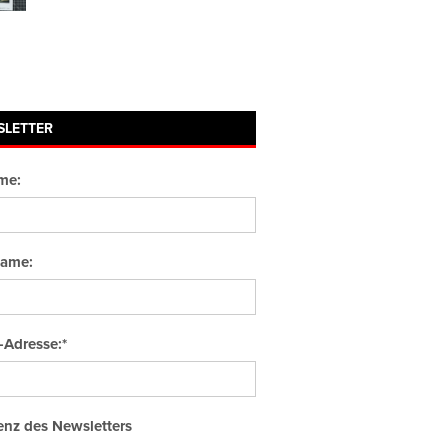
SLETTER
me:
ame:
-Adresse:*
nz des Newsletters