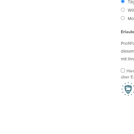
Täg
Wö
Mon
Erlaub
ProfiF
diesem
mit Ihn
Hie
über E-