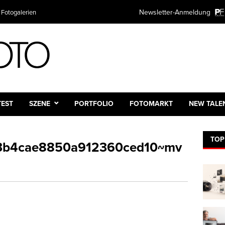
Newsletter-Anmeldung
 Fotogalerien
TEST
SZENE
PORTFOLIO
FOTOMARKT
NEW TALE
TOP
3b4cae8850a912360ced10~mv