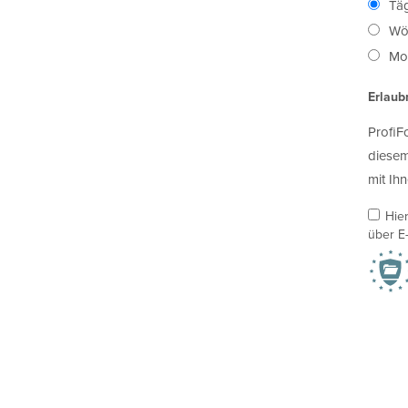
Täg
Wö
Mon
Erlaub
ProfiF
diesem
mit Ihn
Hie
über E-