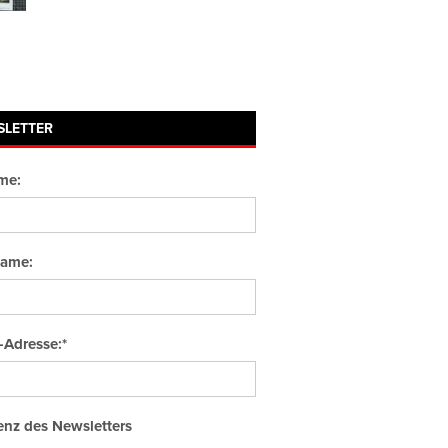
SLETTER
me:
ame:
-Adresse:*
nz des Newsletters