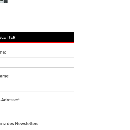
SLETTER
me:
ame:
-Adresse:*
nz des Newsletters