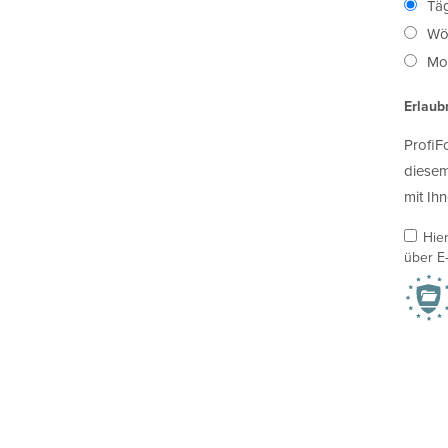
Täg
Wö
Mon
Erlaub
ProfiF
diesem
mit Ihn
Hie
über E-