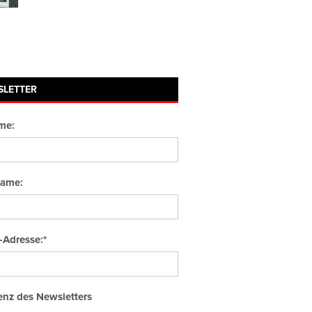
SLETTER
me:
ame:
-Adresse:*
nz des Newsletters