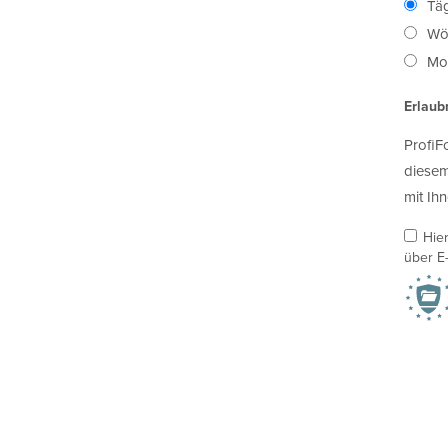
Täg
Wö
Mon
Erlaub
ProfiF
diesem
mit Ihn
Hie
über E-