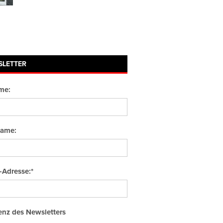
SLETTER
me:
ame:
-Adresse:*
nz des Newsletters