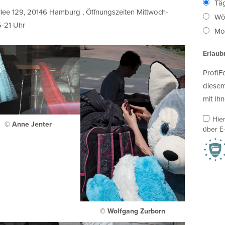
Täg
lee 129, 20146 Hamburg , Öffnungszeiten Mittwoch-
Wö
5-21 Uhr
Mon
Erlaub
ProfiF
diesem
mit Ihn
Hie
© Anne Jenter
über E-
© Wolfgang Zurborn