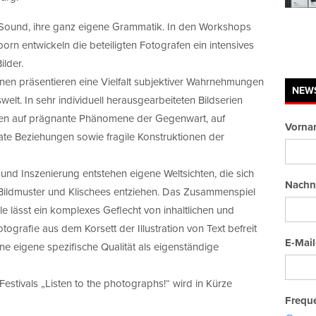
 Sound, ihre ganz eigene Grammatik. In den Workshops
orn entwickeln die beteiligten Fotografen ein intensives
lder.
onen präsentieren eine Vielfalt subjektiver Wahrnehmungen
NEW
elt. In sehr individuell herausgearbeiteten Bildserien
hten auf prägnante Phänomene der Gegenwart, auf
Vorna
ate Beziehungen sowie fragile Konstruktionen der
d Inszenierung entstehen eigene Weltsichten, die sich
Nachn
Bildmuster und Klischees entziehen. Das Zusammenspiel
le lässt ein komplexes Geflecht von inhaltlichen und
ografie aus dem Korsett der Illustration von Text befreit
E-Mail
eine eigene spezifische Qualität als eigenständige
estivals „Listen to the photographs!“ wird in Kürze
Freque