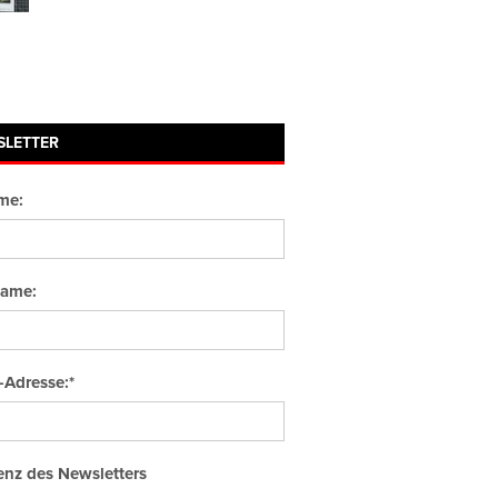
SLETTER
me:
ame:
-Adresse:*
nz des Newsletters