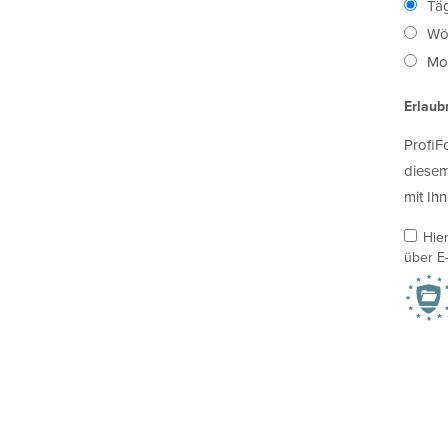
Täg
Wö
Mon
Erlaub
ProfiF
diesem
mit Ihn
Hie
über E-