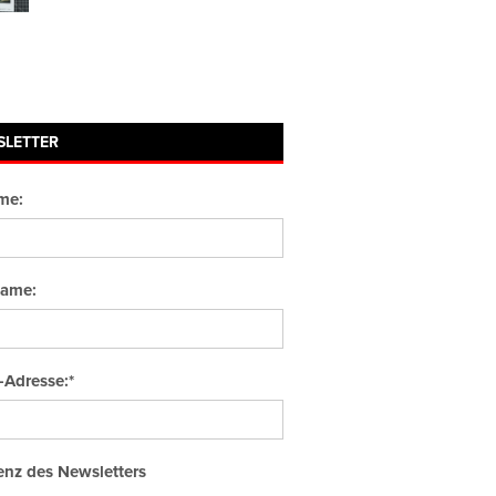
SLETTER
me:
ame:
-Adresse:*
nz des Newsletters