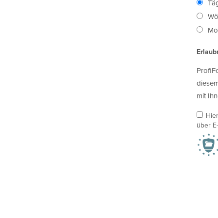
Täg
Wö
Mon
Erlaub
ProfiF
diesem
mit Ihn
Hie
über E-