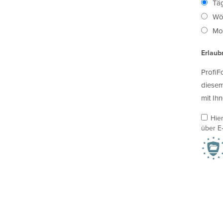
Täg
Wö
Mon
Erlaub
ProfiF
diesem
mit Ihn
Hie
über E-