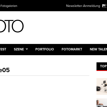
Newsletter-Anmeldung
 Fotogalerien
TEST
SZENE
PORTFOLIO
FOTOMARKT
NEW TALE
TOP
se05