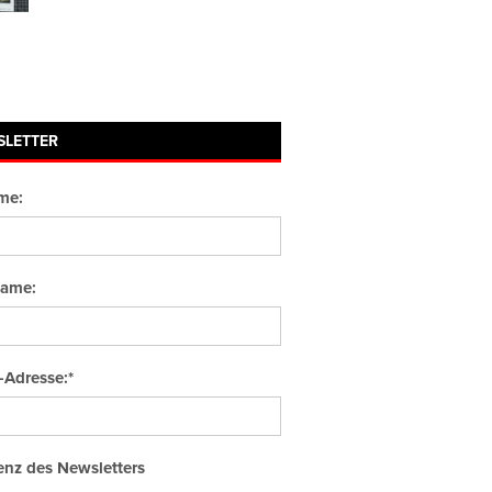
SLETTER
me:
ame:
-Adresse:*
nz des Newsletters