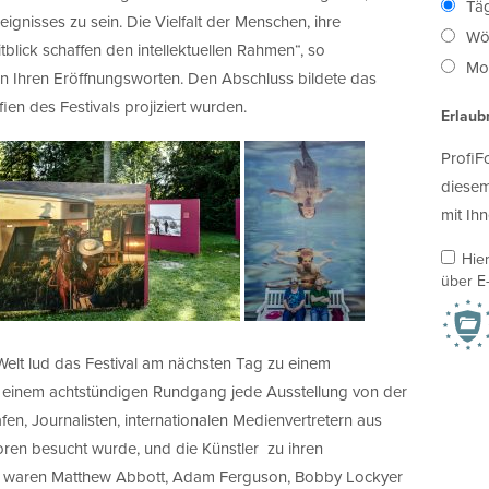
Täg
ignisses zu sein. Die Vielfalt der Menschen, ihre
Wö
lick schaffen den intellektuellen Rahmen“, so
Mon
 in Ihren Eröffnungsworten. Den Abschluss bildete das
en des Festivals projiziert wurden.
Erlaub
ProfiF
diesem
mit Ihn
Hie
über E-
Welt lud das Festival am nächsten Tag zu einem
n einem achtstündigen Rundgang jede Ausstellung von der
n, Journalisten, internationalen Medienvertretern aus
n besucht wurde, und die Künstler zu ihren
en waren Matthew Abbott, Adam Ferguson, Bobby Lockyer