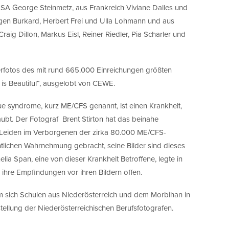
SA George Steinmetz, aus Frankreich Viviane Dalles und
gen Burkard, Herbert Frei und Ulla Lohmann und aus
aig Dillon, Markus Eisl, Reiner Riedler, Pia Scharler und
rfotos des mit rund 665.000 Einreichungen größten
is Beautiful“, ausgelobt von CEWE.
gue syndrome, kurz ME/CFS genannt, ist einen Krankheit,
aubt. Der Fotograf Brent Stirton hat das beinahe
 Leiden im Verborgenen der zirka 80.000 ME/CFS-
entlichen Wahrnehmung gebracht, seine Bilder sind dieses
elia Span, eine von dieser Krankheit Betroffene, legte in
ihre Empfindungen vor ihren Bildern offen.
m sich Schulen aus Niederösterreich und dem Morbihan in
tellung der Niederösterreichischen Berufsfotografen.