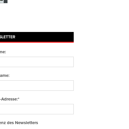
SLETTER
me:
ame:
-Adresse:*
nz des Newsletters